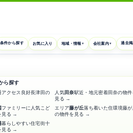
条件から探す
過去掲
お気に入り
地域・情報
会社案内
▼
▼
から探す
通アクセス良好
長津田の
人気
田奈
駅近・地元密着
田奈の物件
着の賃貸不動産
見る →
台・長津田・こどもの
国
ファミリーに人気
こど
エリア
藤が丘
落ち着いた住環境
藤が
賃貸物件
辺の
一覧
見る →
の物件を見る →
場
暮らしやすい住宅街
十
見る →
かんたん物件
青葉区・緑区周辺の賃貸物件を掲