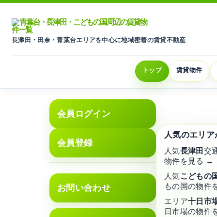
長津田・田奈・青葉台エリアを中心に地域密着の賃貸不動産
トップ
賃貸物件
会員ログイン
人気のエリア
会員登録
人気
長津田
交
地域密
物件を見る →
青葉
人気
こどもの
国周
もの国の物件を
お問い合わせ
エリア
十日市
日市場の物件を
横浜市