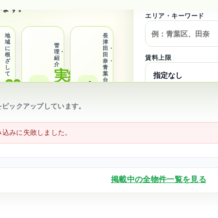
います。
エリア・キーワード
地
長
域
津
管
に
田・
理・
根
田
賃料上限
紹
ざ
奈・
介
し
青
実績多数
て
葉
30
台
🤝
📍
に
年以上
信
強い
頼
安
の
心
をピックアップしています。
サ
こ
の
エ
ー
サ
リ
ビ
ポ
ア
ス
ー
特
み込みに失敗しました。
ト
化
掲載中の全物件一覧を見る