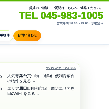
賃貸のご相談・ご質問はこちらへご連絡ください。
TEL 045-983-1005
営業時間 10:00〜19:00 / 水曜定休
載物件
お問い合わせ
すべてのエリアを見る
を
人気
青葉台
買い物・通勤に便利
青葉台
の物件を見る →
丘
エリア
恩田
田園都市線・周辺エリア
恩
田の物件を見る →
検索