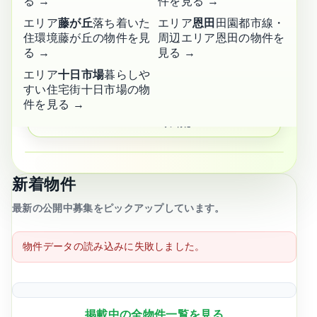
る →
件を見る →
エリア
藤が丘
落ち着いた
エリア
恩田
田園都市線・
管理・紹介
住環境
藤が丘の物件を見
周辺エリア
恩田の物件を
実績多数
🤝
る →
見る →
信頼のサービス
エリア
十日市場
暮らしや
すい住宅街
十日市場の物
長津田・田奈・青葉台に
強い
件を見る →
📍
エリア特化
かんたん物件検索
新着物件
エリア・キーワード
最新の公開中募集をピックアップしています。
物件データの読み込みに失敗しました。
賃料上限
掲載中の全物件一覧を見る