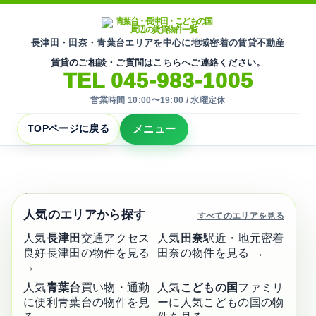
長津田・田奈・青葉台エリアを中心に地域密着の賃貸不動産
賃貸のご相談・ご質問はこちらへご連絡ください。
TEL 045-983-1005
営業時間 10:00〜19:00 / 水曜定休
メニュー
TOPページに戻る
地域密着の賃貸不動産
青葉台・長津田・こどもの国周辺
賃貸物件
の
一覧
人気のエリアから探す
すべてのエリアを見る
横浜市青葉区・緑区周辺の賃貸物件を掲載してい
人気
長津田
交通アクセス
人気
田奈
駅近・地元密着
ます。
良好
長津田の物件を見る
田奈の物件を見る →
→
地域に根ざして
人気
青葉台
買い物・通勤
人気
こどもの国
ファミリ
30
🏠
年以上
に便利
青葉台の物件を見
ーに人気
こどもの国の物
安心のサポート