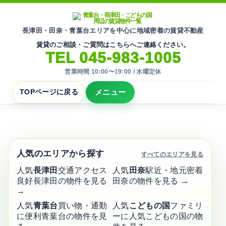
長津田・田奈・青葉台エリアを中心に地域密着の賃貸不動産
賃貸のご相談・ご質問はこちらへご連絡ください。
TEL 045-983-1005
営業時間 10:00〜19:00 / 水曜定休
メニュー
TOPページに戻る
地域密着の賃貸不動産
青葉台・長津田・こどもの国周辺
賃貸物件
の
一覧
人気のエリアから探す
すべてのエリアを見る
横浜市青葉区・緑区周辺の賃貸物件を掲載してい
人気
長津田
交通アクセス
人気
田奈
駅近・地元密着
ます。
良好
長津田の物件を見る
田奈の物件を見る →
→
地域に根ざして
人気
青葉台
買い物・通勤
人気
こどもの国
ファミリ
30
🏠
年以上
に便利
青葉台の物件を見
ーに人気
こどもの国の物
安心のサポート