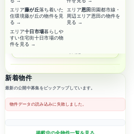
る →
件を見る →
エリア
藤が丘
落ち着いた
エリア
恩田
田園都市線・
管理・紹介
住環境
藤が丘の物件を見
周辺エリア
恩田の物件を
実績多数
🤝
る →
見る →
信頼のサービス
エリア
十日市場
暮らしや
すい住宅街
十日市場の物
長津田・田奈・青葉台に
強い
件を見る →
📍
エリア特化
かんたん物件検索
新着物件
エリア・キーワード
最新の公開中募集をピックアップしています。
物件データの読み込みに失敗しました。
賃料上限
掲載中の全物件一覧を見る