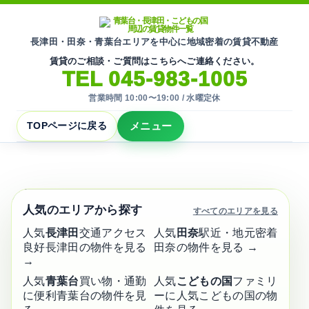
長津田・田奈・青葉台エリアを中心に地域密着の賃貸不動産
賃貸のご相談・ご質問はこちらへご連絡ください。
TEL 045-983-1005
営業時間 10:00〜19:00 / 水曜定休
メニュー
TOPページに戻る
地域密着の賃貸不動産
青葉台・長津田・こどもの国周辺
賃貸物件
の
一覧
人気のエリアから探す
すべてのエリアを見る
横浜市青葉区・緑区周辺の賃貸物件を掲載してい
人気
長津田
交通アクセス
人気
田奈
駅近・地元密着
ます。
良好
長津田の物件を見る
田奈の物件を見る →
→
地域に根ざして
人気
青葉台
買い物・通勤
人気
こどもの国
ファミリ
30
🏠
年以上
に便利
青葉台の物件を見
ーに人気
こどもの国の物
安心のサポート