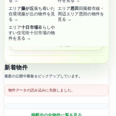
る →
件を見る →
エリア
藤が丘
落ち着いた
エリア
恩田
田園都市線・
管理・紹介
住環境
藤が丘の物件を見
周辺エリア
恩田の物件を
実績多数
🤝
る →
見る →
信頼のサービス
エリア
十日市場
暮らしや
すい住宅街
十日市場の物
長津田・田奈・青葉台に
強い
件を見る →
📍
エリア特化
かんたん物件検索
新着物件
エリア・キーワード
最新の公開中募集をピックアップしています。
物件データの読み込みに失敗しました。
賃料上限
掲載中の全物件一覧を見る