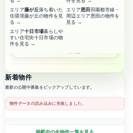
る →
件を見る →
エリア
藤が丘
落ち着いた
エリア
恩田
田園都市線・
管理・紹介
住環境
藤が丘の物件を見
周辺エリア
恩田の物件を
実績多数
🤝
る →
見る →
信頼のサービス
エリア
十日市場
暮らしや
すい住宅街
十日市場の物
長津田・田奈・青葉台に
強い
件を見る →
📍
エリア特化
かんたん物件検索
新着物件
エリア・キーワード
最新の公開中募集をピックアップしています。
物件データの読み込みに失敗しました。
賃料上限
掲載中の全物件一覧を見る