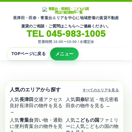
長津田・田奈・青葉台エリアを中心に地域密着の賃貸不動産
賃貸のご相談・ご質問はこちらへご連絡ください。
TEL 045-983-1005
営業時間 10:00〜19:00 / 水曜定休
メニュー
TOPページに戻る
地域密着の賃貸不動産
青葉台・長津田・こどもの国周辺
賃貸物件
の
一覧
人気のエリアから探す
すべてのエリアを見る
横浜市青葉区・緑区周辺の賃貸物件を掲載してい
人気
長津田
交通アクセス
人気
田奈
駅近・地元密着
ます。
良好
長津田の物件を見る
田奈の物件を見る →
→
地域に根ざして
人気
青葉台
買い物・通勤
人気
こどもの国
ファミリ
30
🏠
年以上
に便利
青葉台の物件を見
ーに人気
こどもの国の物
安心のサポート